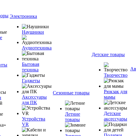
боры
Электроника
Наушники
е
Аудиотехника
Детские товары
Бытовая
ниты
Ав
техника
Творчество
Гаджеты
Рюкзак для
Сезонные товары
Аксессуары
мамы
ы
для ПК
Детские
Летние
Устройства
аксессуары
товары
VR
Подарки
»
Зимние