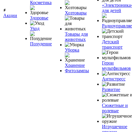
Косметика
«Электроника
для детей
Хозтовары
Акции
Здоровье
Радиоуправля
Уход
Товары для
животных
Детский
Похудение
транспорт
Уборка
Герои
Хранение
мультфильмов
Фитолампы
Антистресс
Развитие
Сюжетные и
ролевые
Игрушечное
оружие