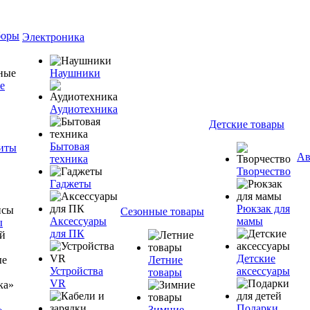
боры
Электроника
Наушники
е
Аудиотехника
Детские товары
Бытовая
ниты
Ав
техника
Творчество
Гаджеты
Рюкзак для
Сезонные товары
Аксессуары
мамы
ы
для ПК
Детские
Летние
Устройства
аксессуары
товары
VR
Подарки
»
Зимние