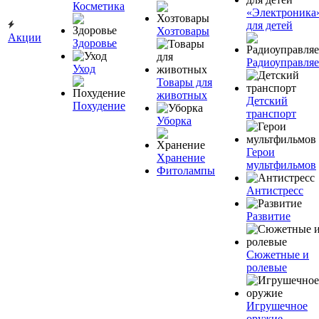
Косметика
«Электроника
для детей
Хозтовары
Акции
Здоровье
Радиоуправля
Уход
Товары для
животных
Детский
Похудение
транспорт
Уборка
Герои
Хранение
мультфильмов
Фитолампы
Антистресс
Развитие
Сюжетные и
ролевые
Игрушечное
оружие