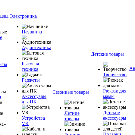
боры
Электроника
Наушники
е
Аудиотехника
Детские товары
Бытовая
ниты
Ав
техника
Творчество
Гаджеты
Рюкзак для
Сезонные товары
Аксессуары
мамы
ы
для ПК
Детские
Летние
Устройства
аксессуары
товары
VR
Подарки
»
Зимние