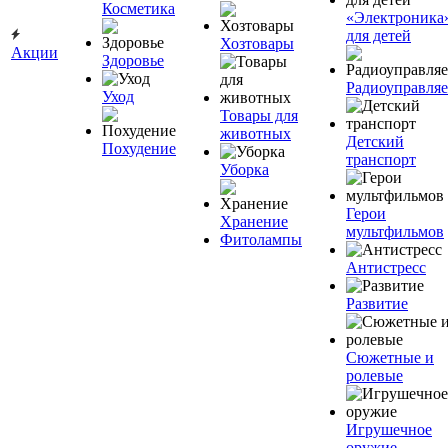
Косметика
«Электроника
для детей
Хозтовары
Акции
Здоровье
Радиоуправля
Уход
Товары для
животных
Детский
Похудение
транспорт
Уборка
Герои
Хранение
мультфильмов
Фитолампы
Антистресс
Развитие
Сюжетные и
ролевые
Игрушечное
оружие