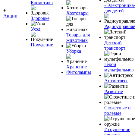
Косметика
«Электроника
для детей
Хозтовары
Акции
Здоровье
Радиоуправля
Уход
Товары для
животных
Детский
Похудение
транспорт
Уборка
Герои
Хранение
мультфильмов
Фитолампы
Антистресс
Развитие
Сюжетные и
ролевые
Игрушечное
оружие