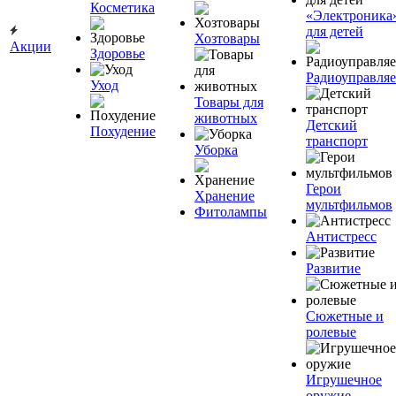
Косметика
«Электроника
для детей
Хозтовары
Акции
Здоровье
Радиоуправля
Уход
Товары для
животных
Детский
Похудение
транспорт
Уборка
Герои
Хранение
мультфильмов
Фитолампы
Антистресс
Развитие
Сюжетные и
ролевые
Игрушечное
оружие