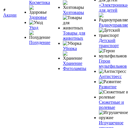
Косметика
«Электроника
для детей
Хозтовары
Акции
Здоровье
Радиоуправля
Уход
Товары для
животных
Детский
Похудение
транспорт
Уборка
Герои
Хранение
мультфильмов
Фитолампы
Антистресс
Развитие
Сюжетные и
ролевые
Игрушечное
оружие