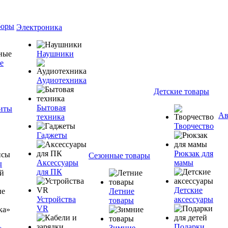
боры
Электроника
Наушники
е
Аудиотехника
Детские товары
Бытовая
ниты
Ав
техника
Творчество
Гаджеты
Рюкзак для
Сезонные товары
Аксессуары
мамы
ы
для ПК
Детские
Летние
Устройства
аксессуары
товары
VR
Подарки
»
Зимние