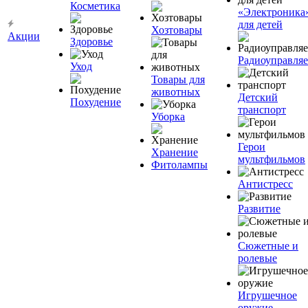
Косметика
«Электроника
для детей
Хозтовары
Акции
Здоровье
Радиоуправля
Уход
Товары для
животных
Детский
Похудение
транспорт
Уборка
Герои
Хранение
мультфильмов
Фитолампы
Антистресс
Развитие
Сюжетные и
ролевые
Игрушечное
оружие