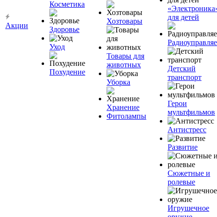
Косметика
«Электроника
для детей
Хозтовары
Акции
Здоровье
Радиоуправля
Уход
Товары для
животных
Детский
Похудение
транспорт
Уборка
Герои
Хранение
мультфильмов
Фитолампы
Антистресс
Развитие
Сюжетные и
ролевые
Игрушечное
оружие