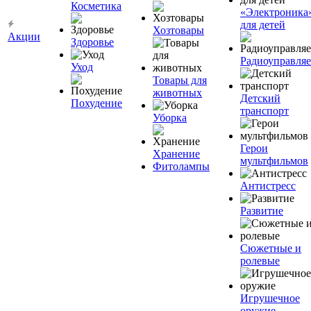
Косметика
«Электроника
для детей
Хозтовары
Акции
Здоровье
Радиоуправля
Уход
Товары для
животных
Детский
Похудение
транспорт
Уборка
Герои
Хранение
мультфильмов
Фитолампы
Антистресс
Развитие
Сюжетные и
ролевые
Игрушечное
оружие