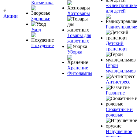
Косметика
«Электроника
для детей
Хозтовары
Акции
Здоровье
Радиоуправля
Уход
Товары для
животных
Детский
Похудение
транспорт
Уборка
Герои
Хранение
мультфильмов
Фитолампы
Антистресс
Развитие
Сюжетные и
ролевые
Игрушечное
оружие